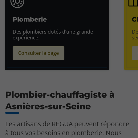
Plomberie
C
Des plombiers dotés d’une grande
De
expérience.
se
Consulter la page
Plombier-chauffagiste à
Asnières-sur-Seine
Les artisans de REGUA peuvent répondre
à tous vos besoins en plomberie. Nous