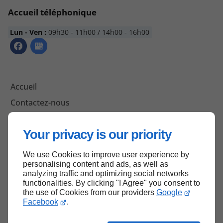
Accueil téléphonique
Lun - Ven :
09h30 - 11h00 / 14h00 - 16h00
Accueil
Contactez-nous
Mentions légales
Your privacy is our priority
Plan du site
We use Cookies to improve user experience by
personalising content and ads, as well as
analyzing traffic and optimizing social networks
Haut de page
functionalities. By clicking "I Agree" you consent to
the use of Cookies from our providers
Google
Facebook
.